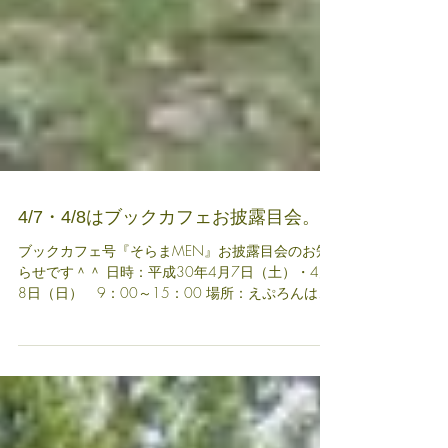
4/7・4/8はブックカフェお披露目会。
ブックカフェ号『そらまMEN』お披露目会のお知
らせです＾＾ 日時：平成30年4月7日（土）・4月
8日（日） 9：00～15：00 場所：えぷろんはう
す池田（レイクグリーンパーク） 4/7（土）に予
定しているイベントスケジュールは以下の通りで
す。...