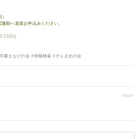
　
日）
図書館へ直接お申込みください。
-3300）
。
#司書まなびの会
#情報検索
#そらまめの会