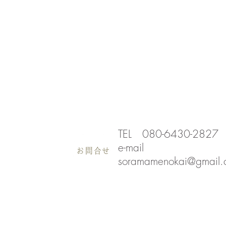
私たちのこと
寄付・基金について
シビックカフェ
ブック
TEL 080-6430-2827
e-mail
soramamenokai@gmail.