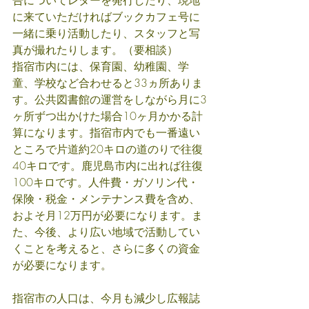
告についてレターを発行したり、現地
に来ていただければブックカフェ号に
一緒に乗り活動したり、スタッフと写
真が撮れたりします。（要相談）
指宿市内には、保育園、幼稚園、学
童、学校など合わせると33ヵ所ありま
す。公共図書館の運営をしながら月に3
ヶ所ずつ出かけた場合10ヶ月かかる計
算になります。指宿市内でも一番遠い
ところで片道約20キロの道のりで往復
40キロです。鹿児島市内に出れば往復
100キロです。人件費・ガソリン代・
保険・税金・メンテナンス費を含め、
およそ月12万円が必要になります。ま
た、今後、より広い地域で活動してい
くことを考えると、さらに多くの資金
が必要になります。
指宿市の人口は、今月も減少し広報誌