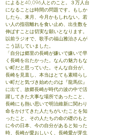
によると40,096人とのこと。３万人台
になることは時間の問題です。もしか
したら、来月、今月かもしれない。若
い人の指宿離れを食い止め、出生数を
伸ばすことは切実な願いとなります。
以前ラジオで、歌手の福山雅治さんが
こう話していました。
「自分は郷里の長崎が嫌いで嫌いで早
く長崎を出たかった。なんの魅力もな
い町だと思っていた。そんな自分が、
長崎を見直し、本当はとても素晴らし
い町だと気づき始めたのは『龍馬伝』
に出て、故郷長崎が時代の波の中で活
躍してきた大事な場所であったこと、
長崎にも熱い思いで明治維新に関わり
命をかけてきた人たちがいたことを知
ったこと、その人たちの命の礎のもと
に今の日本、今の自分があると知った
時、長崎が愛おしいく、長崎愛が芽生