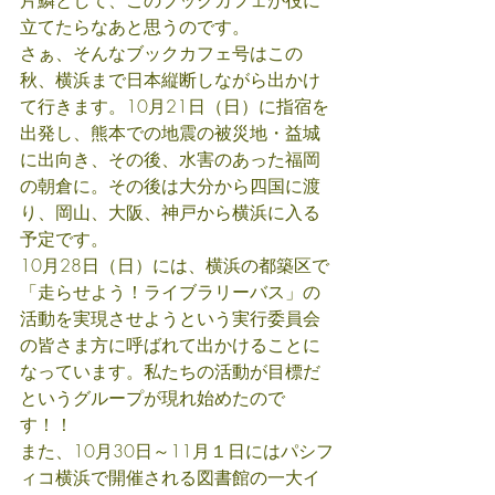
片鱗として、このブックカフェが役に
立てたらなあと思うのです。
さぁ、そんなブックカフェ号はこの
秋、横浜まで日本縦断しながら出かけ
て行きます。10月21日（日）に指宿を
出発し、熊本での地震の被災地・益城
に出向き、その後、水害のあった福岡
の朝倉に。その後は大分から四国に渡
り、岡山、大阪、神戸から横浜に入る
予定です。
10月28日（日）には、横浜の都築区で
「走らせよう！ライブラリーバス」の
活動を実現させようという実行委員会
の皆さま方に呼ばれて出かけることに
なっています。私たちの活動が目標だ
というグループが現れ始めたので
す！！
また、10月30日～11月１日にはパシフ
ィコ横浜で開催される図書館の一大イ