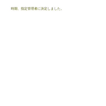
時期、指定管理者に決定しました。
指宿図書館・山川図書館の指定管理者候補
者の選定結果（2024年11月22日決定）
コロナに負けるな、エール紙芝居
ブックカフェ日記