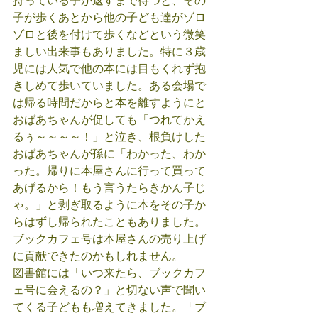
持っている子が返すまで待つと、その
子が歩くあとから他の子ども達がゾロ
ゾロと後を付けて歩くなどという微笑
ましい出来事もありました。特に３歳
児には人気で他の本には目もくれず抱
きしめて歩いていました。ある会場で
は帰る時間だからと本を離すようにと
おばあちゃんが促しても「つれてかえ
るぅ～～～～！」と泣き、根負けした
おばあちゃんが孫に「わかった、わか
った。帰りに本屋さんに行って買って
あげるから！もう言うたらきかん子じ
ゃ。」と剥ぎ取るように本をその子か
らはずし帰られたこともありました。
ブックカフェ号は本屋さんの売り上げ
に貢献できたのかもしれません。
図書館には「いつ来たら、ブックカフ
ェ号に会えるの？」と切ない声で聞い
てくる子どもも増えてきました。「ブ