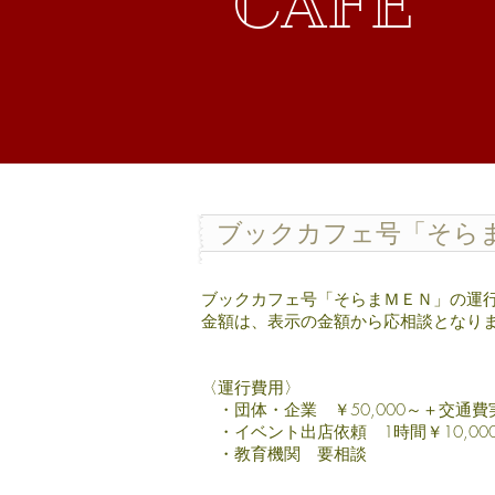
CAFE
ブックカフェ号「そら
ブックカフェ号「そらまＭＥＮ」の運
​金額は、表示の金額から応相談となり
〈運行費用〉
・団体・企業 ￥50,000～＋交通費
・イベント出店依頼 1時間￥10,00
・教育機関 要相談