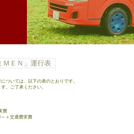
まＭＥＮ」運行表
行については、以下の表のとおりです。
ます。ご了承ください。
実費
0～＋交通費実費