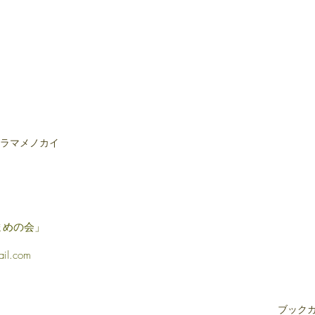
ラマメノカイ
まめの会」
il.com
私たちのこと
寄付・基金について
シビックカフェ
ブック