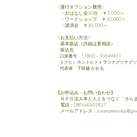
〈運行オプション費用〉
・おはなし会30分 ￥5,000～
・ワークショップ ￥30,000～
・講演会 ￥30,000～
〈お支払い方法〉
基本振込（詳細は要相談）
振込先
口座番号 17860 − 30649851
トクヒ）ホントヒトトヲツナグツナグソ
代表者 下吹越 かおる
​
【お申込み・お問い合わせ】
ＮＰＯ法人本と人とをつなぐ「そら
電話：080-6430-2827
メールアドレス：
soramamenokai@gma
そらまめの会
お知らせ