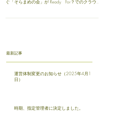
クラウドファンディング開始しました!!
すべての人に本のある空間を！指宿を走るブック
カフェをつくる 本日からNPO法人本と人とをつな
ぐ「そらまめの会」が Ready For？でのクラウド
ファンディングを開始しました。 本日から７月18
日23時までが実施期間となります。...
最新記事
運営体制変更のお知らせ（2025年4月1
日）
時期、指定管理者に決定しました。