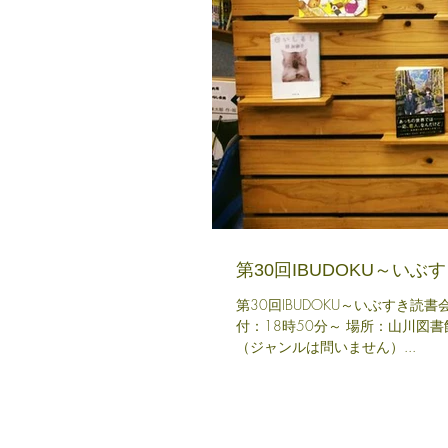
第30回IBUDOKU～いぶ
第30回IBUDOKU～いぶすき読
付：18時50分～ 場所：山川図書館 定員：12名（先着順
（ジャンルは問いません）...