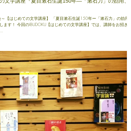
めての文学講座『夏目漱石生誕150年―「漱石力」の効用、
読書会～【はじめての文学講座】 「夏目漱石生誕150年ー「漱石力」の効用
ます！ 今回のIBUDOKU【はじめての文学講座】では、講師をお招き
.