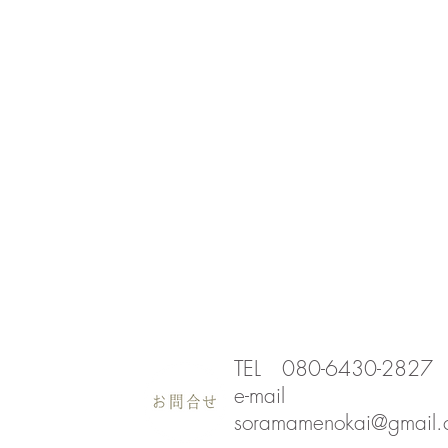
私たちのこと
寄付・基金について
シビックカフェ
ブック
TEL 080-6430-2827
e-mail
soramamenokai@gmail.