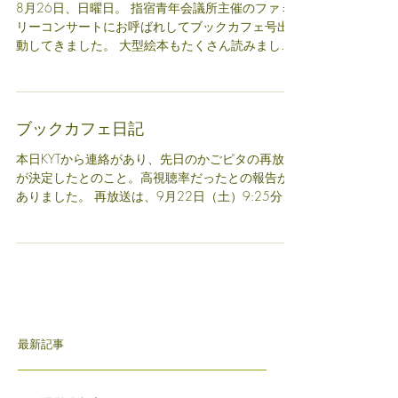
ブックカフェ日記
8月26日、日曜日。 指宿青年会議所主催のファミ
リーコンサートにお呼ばれしてブックカフェ号出
動してきました。 大型絵本もたくさん読みまし
た。 お父さんが両膝に子どもふたり乗せて絵本を
読んでいる姿は、微笑ましいでした。 本があり、
そこに集う暖かい親子のふれあいがあり、頭寄せ...
ブックカフェ日記
本日KYTから連絡があり、先日のかごピタの再放送
が決定したとのこと。高視聴率だったとの報告が
ありました。 再放送は、9月22日（土）9:25分か
らです。 ブックカフェ号は、オープニングすぐで
した。 まちガイドの吉留さんも、Kitchen Parade(キ
ッチン...