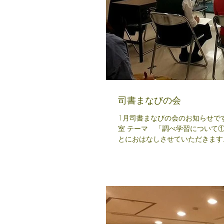
司書まなびの会
1月司書まなびの会のお知らせです。 日 時 1月21日(土) 10:00～12:00 場 所 山川図
室 テーマ 「調べ学習について①」 内 
とにおはなしさせていただきます。 