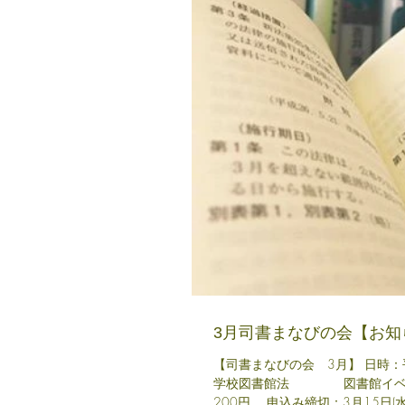
3月司書まなびの会【お知
【司書まなびの会 3月】 日時：平成29年3月18日
学校図書館法 図書館イベントを考えよう（ワークショップ） 担当：山川図書館 久川 資料代：
200円 申込み締切：3月15日(水