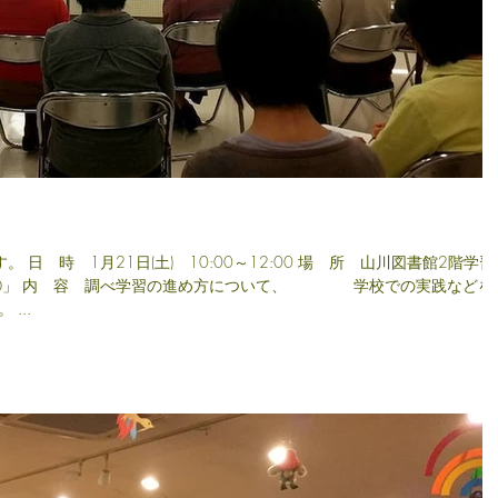
書館2階学習
容 調べ学習の進め方について、 学校での実践などをも
...